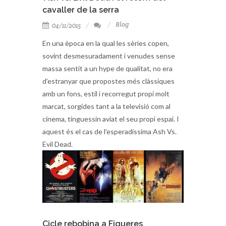
cavaller de la serra
Blog
04/11/2015
En una època en la qual les sèries copen,
sovint desmesuradament i venudes sense
massa sentit a un hype de qualitat, no era
d’estranyar que propostes més clàssiques
amb un fons, estil i recorregut propi molt
marcat, sorgides tant a la televisió com al
cinema, tinguessin aviat el seu propi espai. I
aquest és el cas de l’esperadíssima Ash Vs.
Evil Dead.
Cicle rebobina a Figueres