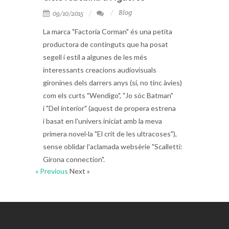
Blog
09/10/2015
La marca "Factoría Corman" és una petita
productora de continguts que ha posat
segell i estil a algunes de les més
interessants creacions audiovisuals
gironines dels darrers anys (sí, no tinc àvies)
com els curts "Wendigo", "Jo sóc Batman"
i "Del interior" (aquest de propera estrena
i basat en l'univers iniciat amb la meva
primera novel·la "El crit de les ultracoses"),
sense oblidar l'aclamada websèrie "Scalletti:
Girona connection".
« Previous
Next »