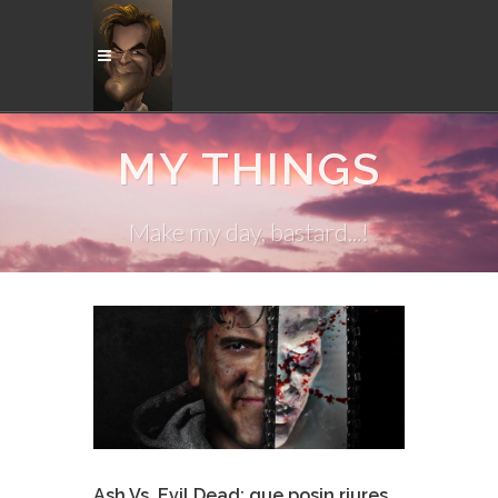
MY THINGS
Make my day, bastard...!
Ash Vs. Evil Dead: que posin riures