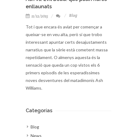
enllaunats
Blog
11/12/2015
Tot i que encara és aviat per començar a
queixar-se en veu alta, però sí que trobo
interessant apuntar certs desajustaments
narratius que la sèrie està cometent massa
repetidament. O almenys aquesta és la
sensació que queda un cop vistos els 6
primers episodis de les esperadíssimes
noves desventures del matadimonis Ash
Williams.
Categorías
Blog
News