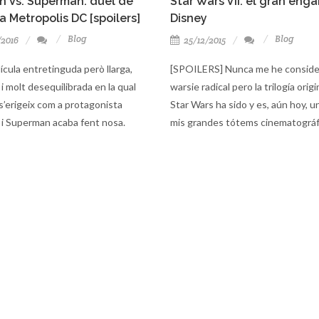
 Vs. Superman: duel de
Star Wars VII: el gran eng
a Metropolis DC [spoilers]
Disney
Blog
Blog
/2016
25/12/2015
lícula entretinguda però llarga,
[SPOILERS] Nunca me he conside
 i molt desequilibrada en la qual
warsie radical pero la trilogía origi
’erigeix com a protagonista
Star Wars ha sido y es, aún hoy, u
l i Superman acaba fent nosa.
mis grandes tótems cinematográf