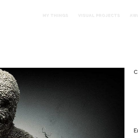
MY THINGS
VISUAL PROJECTS
AW
C
E