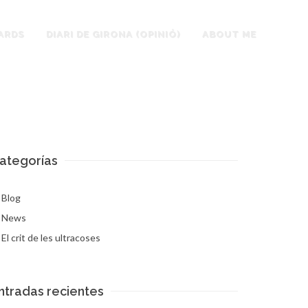
ARDS
DIARI DE GIRONA (OPINIÓ)
ABOUT ME
ategorías
Blog
News
El crit de les ultracoses
ntradas recientes