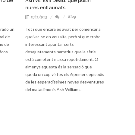
año de
Ash Vs. Evil Dead: que posin
riures enllaunats
Blog
11/12/2015
rado un
Tot i que encara és aviat per començar a
nal de
queixar-se en veu alta, però sí que trobo
no de
interessant apuntar certs
icos.
desajustaments narratius que la sèrie
està cometent massa repetidament. O
almenys aquesta és la sensació que
queda un cop vistos els 6 primers episodis
de les esperadíssimes noves desventures
del matadimonis Ash Williams.