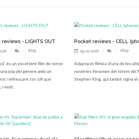
 reviews - LIGHTS OUT
Pocket reviews - CELL (ph
Blog
Blog
2016
09/10/2016
ut' és un excel·lent film de terror
Adaptació fílmica d’una de les últ
una joia del gènere amb un
novel·les fenomen del tòtem del 
nt i refrescant toc cifi que
Stephen King, qui també signa el 
, i molt.